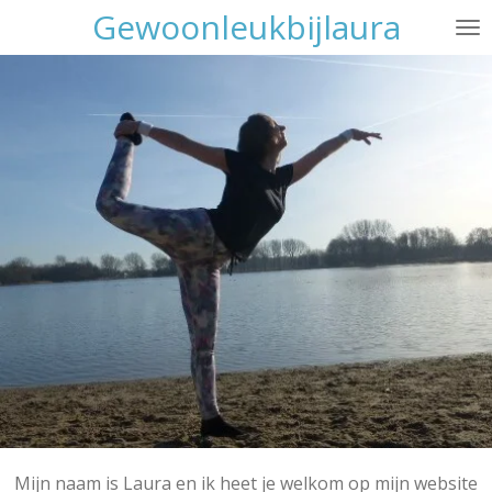
Gewoonleukbijlaura
Ga
direct
naar
de
hoofdinhoud
Mijn naam is Laura en ik heet je welkom op mijn website