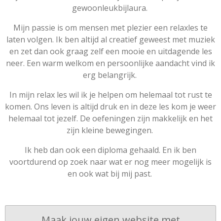
gewoonleukbijlaura.
Mijn passie is om mensen met plezier een relaxles te
laten volgen. Ik ben altijd al creatief geweest met muziek
en zet dan ook graag zelf een mooie en uitdagende les
neer. Een warm welkom en persoonlijke aandacht vind ik
erg belangrijk.
In mijn relax les wil ik je helpen om helemaal tot rust te
komen. Ons leven is altijd druk en in deze les kom je weer
helemaal tot jezelf. De oefeningen zijn makkelijk en het
zijn kleine bewegingen.
Ik heb dan ook een diploma gehaald. En ik ben
voortdurend op zoek naar wat er nog meer mogelijk is
en ook wat bij mij past.
Maak jouw eigen website met